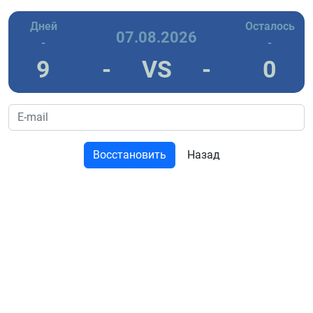
Дней
Осталось
07.08.2026
-
-
9
-
VS
-
0
Восстановить
Назад